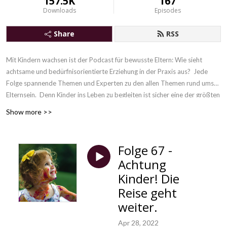
157.5K
167
Downloads
Episodes
Share
RSS
Mit Kindern wachsen ist der Podcast für bewusste Eltern: Wie sieht
achtsame und bedürfnisorientierte Erziehung in der Praxis aus? Jede
Folge spannende Themen und Experten zu den allen Themen rund ums
Elternsein. Denn
Kinder ins Leben zu begleiten ist sicher eine der größten
Herausforderungen, die es gibt. Gleichzeitig ist es eine unvergleichliche
Show more >>
Chance, unsere eigene Erziehung hinter uns zu lassen und gemeinsam mit
unseren Kindern zu wachsen.
Folge 67 -
Achtung
Kinder! Die
Reise geht
weiter.
Apr 28, 2022