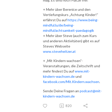
mag. Es sind noch Plätze frei!
+ Mehr über Berenice und den
Vertiefungskurs „Achtung Kinder!“
erfährst Du auf
https://www.being-
mindful.lu/de/being-
mindful/achtsamkeit-paedagogik
+ Mehr über Steve (auch zum Kurs
und anderen Aktivitäten) gibt es auf
Steves Webseite
www.steveheitzer.at
+ „Mit Kindern wachsen“-
Veranstaltungen, die Zeitschrift und
mehr findest Du auf
www.mit-
kindern-wachsen.de
und
facebook.com/Mit.Kindern.wachsen
.
Sende Deine Fragen an
podcast@mit-
kindern-wachsen.de
820