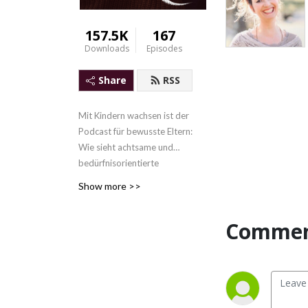
157.5K
167
Downloads
Episodes
Share
RSS
Mit Kindern wachsen ist der
Podcast für bewusste Eltern:
Wie sieht achtsame und
bedürfnisorientierte
Erziehung in der Praxis aus?
Show more >>
Jede Folge spannende
Themen und Experten zu
Commen
den allen Themen rund ums
Elternsein. Denn
Kinder ins
Leben zu begleiten ist sicher
eine der größten
Herausforderungen, die es
gibt. Gleichzeitig ist es eine