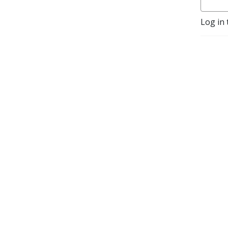
unvergleichliche Chance,
Log in 
unsere eigene Erziehung
hinter uns zu lassen und
gemeinsam mit unseren
Kindern zu wachsen.