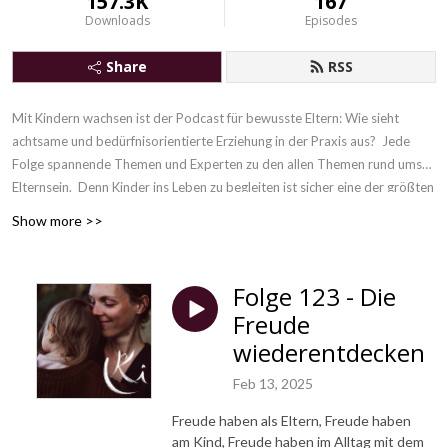
157.3K
167
Downloads
Episodes
Share
RSS
Mit Kindern wachsen ist der Podcast für bewusste Eltern: Wie sieht
achtsame und bedürfnisorientierte Erziehung in der Praxis aus? Jede
Folge spannende Themen und Experten zu den allen Themen rund ums
Elternsein. Denn
Kinder ins Leben zu begleiten ist sicher eine der größten
Herausforderungen, die es gibt. Gleichzeitig ist es eine unvergleichliche
Show more >>
Chance, unsere eigene Erziehung hinter uns zu lassen und gemeinsam mit
unseren Kindern zu wachsen.
Folge 123 - Die
Freude
wiederentdecken
Feb 13, 2025
Freude haben als Eltern, Freude haben
am Kind, Freude haben im Alltag mit dem