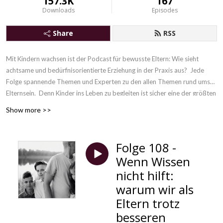
157.3K
167
Downloads
Episodes
Share
RSS
Mit Kindern wachsen ist der Podcast für bewusste Eltern: Wie sieht
achtsame und bedürfnisorientierte Erziehung in der Praxis aus? Jede
Folge spannende Themen und Experten zu den allen Themen rund ums
Elternsein. Denn
Kinder ins Leben zu begleiten ist sicher eine der größten
Herausforderungen, die es gibt. Gleichzeitig ist es eine unvergleichliche
Show more >>
Chance, unsere eigene Erziehung hinter uns zu lassen und gemeinsam mit
unseren Kindern zu wachsen.
Folge 108 -
Wenn Wissen
nicht hilft:
warum wir als
Eltern trotz
besseren