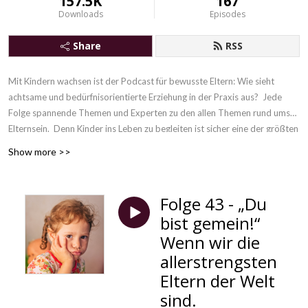
157.5K
167
Downloads
Episodes
Share
RSS
Mit Kindern wachsen ist der Podcast für bewusste Eltern: Wie sieht
achtsame und bedürfnisorientierte Erziehung in der Praxis aus? Jede
Folge spannende Themen und Experten zu den allen Themen rund ums
Elternsein. Denn
Kinder ins Leben zu begleiten ist sicher eine der größten
Herausforderungen, die es gibt. Gleichzeitig ist es eine unvergleichliche
Show more >>
Chance, unsere eigene Erziehung hinter uns zu lassen und gemeinsam mit
unseren Kindern zu wachsen.
Folge 43 - „Du
bist gemein!“
Wenn wir die
allerstrengsten
Eltern der Welt
sind.