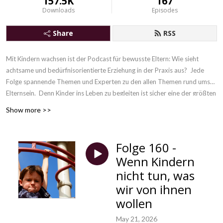
157.5K
167
Downloads
Episodes
Share
RSS
Mit Kindern wachsen ist der Podcast für bewusste Eltern: Wie sieht
achtsame und bedürfnisorientierte Erziehung in der Praxis aus? Jede
Folge spannende Themen und Experten zu den allen Themen rund ums
Elternsein. Denn
Kinder ins Leben zu begleiten ist sicher eine der größten
Herausforderungen, die es gibt. Gleichzeitig ist es eine unvergleichliche
Show more >>
Chance, unsere eigene Erziehung hinter uns zu lassen und gemeinsam mit
unseren Kindern zu wachsen.
Folge 160 -
Wenn Kindern
nicht tun, was
wir von ihnen
wollen
May 21, 2026