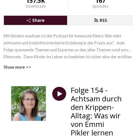
157.5K
167
Downloads
Episodes
Share
RSS
Mit Kindern wachsen ist der Podcast für bewusste Eltern: Wie sieht
achtsame und bedürfnisorientierte Erziehung in der Praxis aus? Jede
Folge spannende Themen und Experten zu den allen Themen rund ums
Elternsein. Denn
Kinder ins Leben zu begleiten ist sicher eine der größten
Herausforderungen, die es gibt. Gleichzeitig ist es eine unvergleichliche
Show more >>
Chance, unsere eigene Erziehung hinter uns zu lassen und gemeinsam mit
unseren Kindern zu wachsen.
Folge 154 -
Achtsam durch
den Krippen-
Alltag: Was wir
von Emmi
Pikler lernen