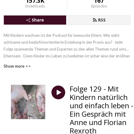
157.3K
167
Downloads
Episodes
Share
RSS
Mit Kindern wachsen ist der Podcast für bewusste Eltern: Wie sieht
achtsame und bedürfnisorientierte Erziehung in der Praxis aus? Jede
Folge spannende Themen und Experten zu den allen Themen rund ums
Elternsein. Denn
Kinder ins Leben zu begleiten ist sicher eine der größten
Herausforderungen, die es gibt. Gleichzeitig ist es eine unvergleichliche
Show more >>
Chance, unsere eigene Erziehung hinter uns zu lassen und gemeinsam mit
unseren Kindern zu wachsen.
Folge 129 - Mit
Kindern natürlich
und einfach leben -
Ein Gespräch mit
Anne und Florian
Rexroth